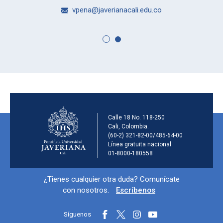
vpena@javerianacali.edu.co
Información de la ins
Calle 18 No. 118-250
Cali, Colombia.
(60-2) 321-82-00/485-64-00
Línea gratuita nacional
01-8000-180558
Información y redes sociales
¿Tienes cualquier otra duda? Comunícate
con nosotros.
Escríbenos
Síguenos