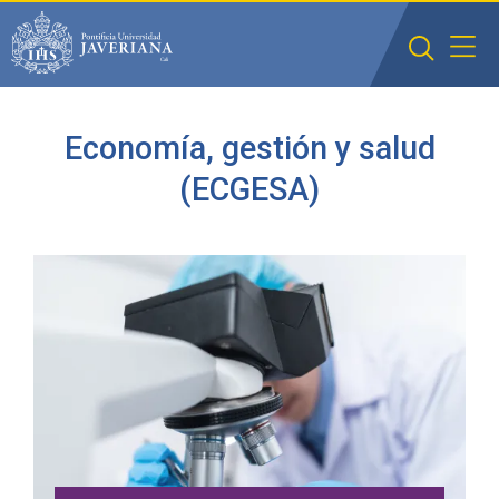
Saltar al contenido principal
Economía, gestión y salud
(ECGESA)