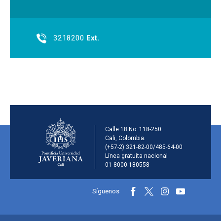
3218200
Ext.
Información de la inst
Calle 18 No. 118-250
Cali, Colombia.
(+57-2) 321-82-00/485-64-00
Línea gratuita nacional
01-8000-180558
Información y redes sociales
Síguenos
Menú principal del footer