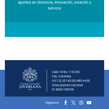
aportes en docencia, innovación, creación y
servicio.
Información de la inst
Calle 18 No. 118-250
Cali, Colombia.
(+57-2) 321-82-00/485-64-00
Línea gratuita nacional
01-8000-180558
Información y redes sociales
Síguenos