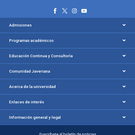
Menú principal del footer
Admisiones
Programas académicos
Educación Continua y Consultoría
Comunidad Javeriana
Acerca de la universidad
Enlaces de interés
Información general y legal
Suscríbete al boletín de noticias