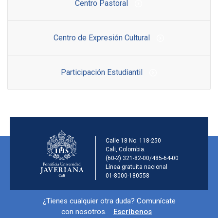
Centro Pastoral
Centro de Expresión Cultural
Participación Estudiantil
Información de la ins
Calle 18 No. 118-250
Cali, Colombia.
(60-2) 321-82-00/485-64-00
Línea gratuita nacional
01-8000-180558
Información y redes sociales
¿Tienes cualquier otra duda? Comunícate
con nosotros.
Escríbenos