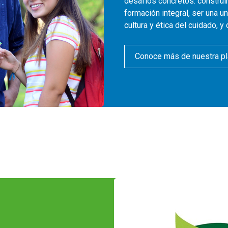
desafíos concretos: construi
formación integral, ser una u
cultura y ética del cuidado, y
Conoce más de nuestra p