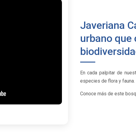
Javeriana C
urbano que 
biodiversid
En cada palpitar de nues
especies de flora y fauna.
Conoce más de este bosq