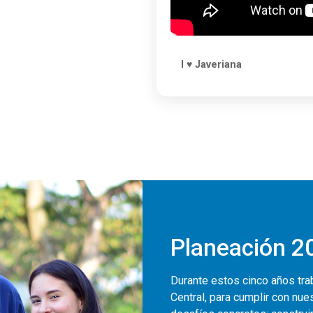
I ♥ Javeriana
Planeación 2
Durante estos cinco años tra
Central, para cumplir con nue