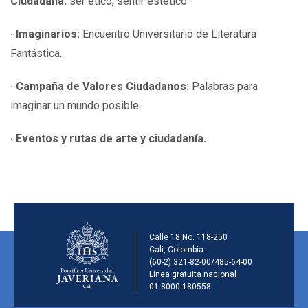
Ciudadana:
ser ético, sentir estético.
· Imaginarios:
Encuentro Universitario de Literatura
Fantástica.
· Campaña de Valores Ciudadanos:
Palabras para
imaginar un mundo posible.
· Eventos y rutas de arte y ciudadanía.
Información de la ins
Calle 18 No. 118-250
Cali, Colombia.
(60-2) 321-82-00/485-64-00
Línea gratuita nacional
01-8000-180558