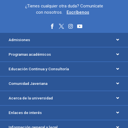
Información y redes sociales
¿Tienes cualquier otra duda? Comunícate
con nosotros.
Escríbenos
Menú principal del footer
Admisiones
Programas académicos
Educación Continua y Consultoría
Comunidad Javeriana
Acerca de la universidad
Enlaces de interés
Información general y legal