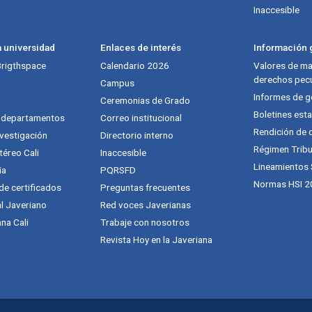
Inaccesible
a universidad
Enlaces de interés
Información g
 Brigthspace
Calendario 2026
Valores de mat
derechos pecu
Campus
Informes de g
Ceremonias de Grado
Boletines esta
y departamentos
Correo institucional
Rendición de 
vestigación
Directorio interno
Régimen Tribu
téreo Cali
Inaccesible
Lineamientos
ia
PQRSFD
Normas HSI 2
 de certificados
Preguntas frecuentes
al Javeriano
Red voces Javerianas
na Cali
Trabaje con nosotros
Revista Hoy en la Javeriana