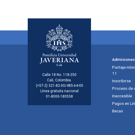
Menú principal del footer
Admisiones
Puntaje míni
11
Información de la inst
Calle 18 No. 118-250
Cali, Colombia.
Inscribirse
(+57-2) 321-82-00/485-64-00
Proceso de 
Línea gratuita nacional
Inaccesible
01-8000-180558
Pagos en Lí
Becas