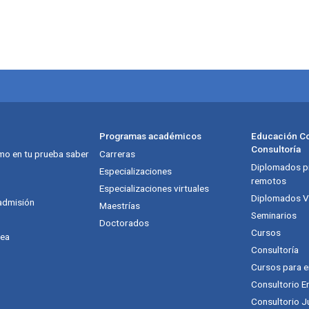
Programas académicos
Educación Co
Consultoría
mo en tu prueba saber
Carreras
Diplomados pr
itución
Especializaciones
remotos
Especializaciones virtuales
Diplomados Vi
admisión
Maestrías
Seminarios
Doctorados
Cursos
nea
Consultoría
Cursos para 
Consultorio E
Consultorio J