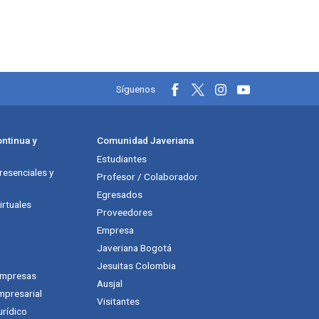
Información y redes soci
Síguenos
ntinua y
Comunidad Javeriana
Estudiantes
esenciales y
Profesor / Colaborador
Egresados
rtuales
Proveedores
Empresa
Javeriana Bogotá
Jesuitas Colombia
empresas
Ausjal
mpresarial
Visitantes
urídico