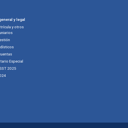
eneral y legal
rícula y otros
niarios
estión
dísticos
cuentas
tario Especial
 SST 2025
024