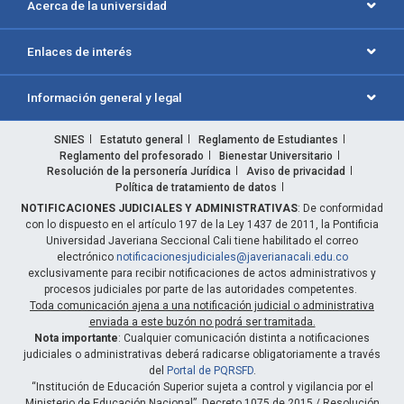
Acerca de la universidad
Enlaces de interés
Información general y legal
SNIES
Estatuto general
Reglamento de Estudiantes
Reglamento del profesorado
Bienestar Universitario
Resolución de la personería Jurídica
Aviso de privacidad
Política de tratamiento de datos
NOTIFICACIONES JUDICIALES Y ADMINISTRATIVAS
: De conformidad
con lo dispuesto en el artículo 197 de la Ley 1437 de 2011, la Pontificia
Universidad Javeriana Seccional Cali tiene habilitado el correo
electrónico
notificacionesjudiciales@javerianacali.edu.co
exclusivamente para recibir notificaciones de actos administrativos y
procesos judiciales por parte de las autoridades competentes.
Toda comunicación ajena a una notificación judicial o administrativa
enviada a este buzón no podrá ser tramitada.
Nota importante
: Cualquier comunicación distinta a notificaciones
judiciales o administrativas deberá radicarse obligatoriamente a través
del
Portal de PQRSFD
.
“Institución de Educación Superior sujeta a control y vigilancia por el
Ministerio de Educación Nacional”. Decreto 1075 de 2015 / Resolución