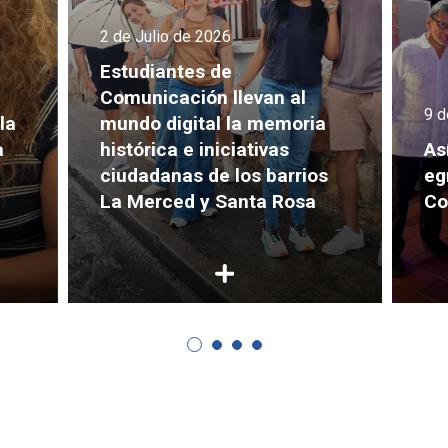
2 de Julio de 2026
Estudiantes de
Comunicación llevan al
9 d
la
mundo digital la memoria
a
histórica e iniciativas
As
ciudadanas de los barrios
eg
La Merced y Santa Rosa
Co