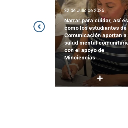
22 de Julio de 2026
Narrar para cuidar, así es
de 2026
como los estudiantes de
ó la Misión
Comunicación aportan a 
Internacional
salud mental comunitari
 carrera de
con el apoyo de
ión en España
Minciencias