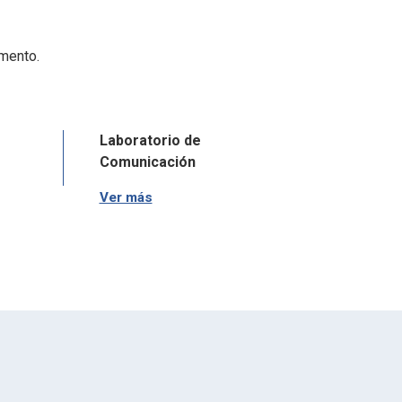
mento.
Laboratorio de
Const
Comunicación
Ver m
Ver más