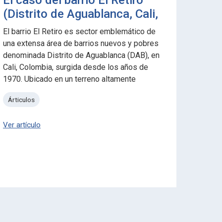
El caso del barrio El Retiro
mode
(Distrito de Aguablanca, Cali,
vall
Colombia, 1980 - 1995).
(Col
El barrio El Retiro es sector emblemático de
Este ar
una extensa área de barrios nuevos y pobres
relació
denominada Distrito de Aguablanca (DAB), en
ambient
Cali, Colombia, surgida desde los años de
Chardon
1970. Ubicado en un terreno altamente
polític
inundable, El Retiro fue convertido en área de
las mis
Árticulos
Árticul
reubicación de familias inmigrantes pobres,
princip
mayoritariamente afrodescendientes.
primera
Ver artículo
Ver artí
como en
agencia
polític
inserta
global.