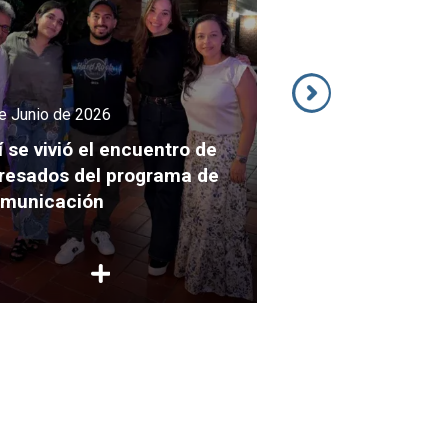
27 de Mayo de 2026
e Junio de 2026
Cuando el aula 
í se vivió el encuentro de
al territorio, fo
resados del programa de
comunicación, cu
municación
sociedad