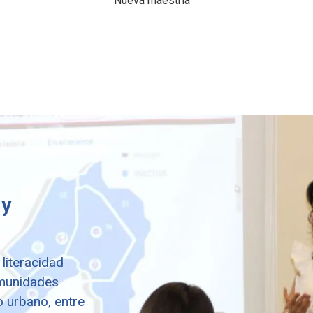
Nueva maestría
 y
literacidad
omunidades
o urbano, entre