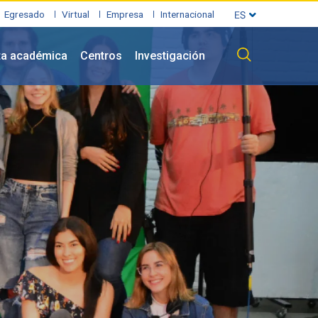
Egresado
Virtual
Empresa
Internacional
ta académica
Centros
Investigación