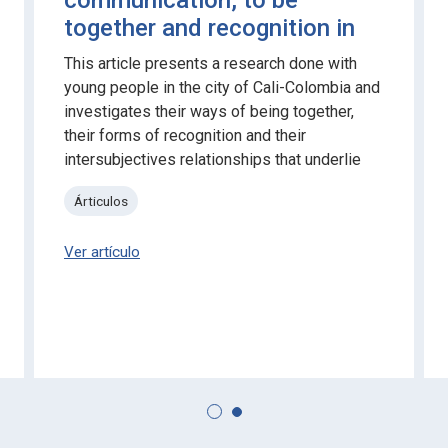
communication, to be
together and recognition in
the intersubjectives relations
This article presents a research done with
of young people in their
young people in the city of Cali-Colombia and
experience of inhabit a park
investigates their ways of being together,
their forms of recognition and their
intersubjectives relationships that underlie
the experience of inhabiting a certain park.
Árticulos
Ver artículo