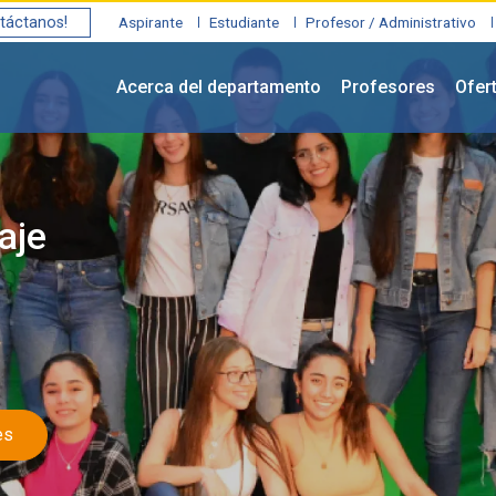
táctanos!
Aspirante
Estudiante
Profesor / Administrativo
Acerca del departamento
Profesores
Ofer
aje
es