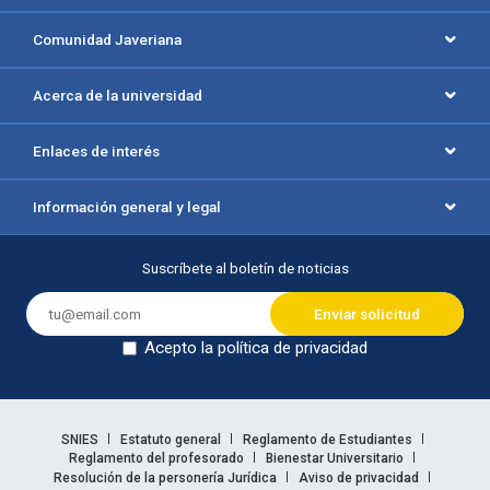
Comunidad Javeriana
Acerca de la universidad
Enlaces de interés
Información general y legal
Suscríbete al boletín de noticias
Acepto la política de privacidad
Dejar en blanco
Enlaces legales
SNIES
Estatuto general
Reglamento de Estudiantes
Reglamento del profesorado
Bienestar Universitario
Resolución de la personería Jurídica
Aviso de privacidad