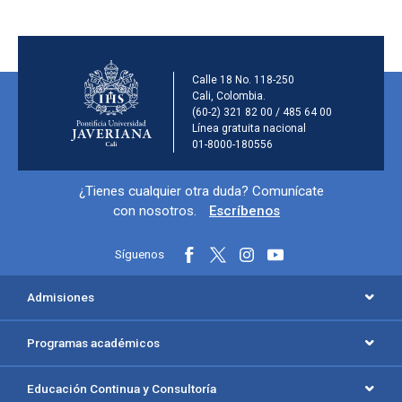
Información de la inst
Calle 18 No. 118-250
Cali, Colombia.
(60-2) 321 82 00 / 485 64 00
Línea gratuita nacional
01-8000-180556
Información y redes sociales
¿Tienes cualquier otra duda? Comunícate
con nosotros.
Escríbenos
Síguenos
Menú principal del footer
Admisiones
Programas académicos
Educación Continua y Consultoría