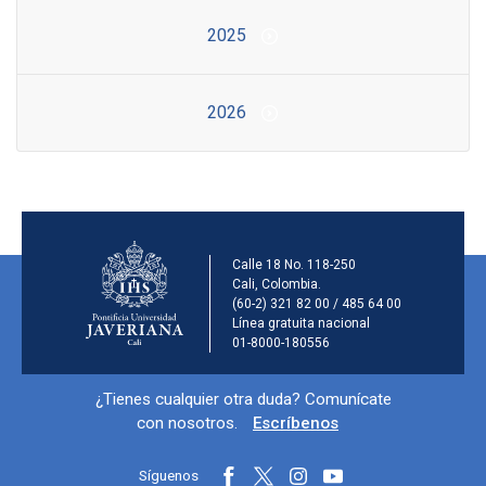
2025
2026
Información de la inst
Calle 18 No. 118-250
Cali, Colombia.
(60-2) 321 82 00 / 485 64 00
Línea gratuita nacional
01-8000-180556
Información y redes sociales
¿Tienes cualquier otra duda? Comunícate
con nosotros.
Escríbenos
Síguenos