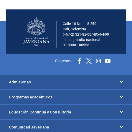
Información de la inst
Calle 18 No. 118-250
Cali, Colombia.
(+57-2) 321-82-00/485-64-00
Línea gratuita nacional
01-8000-180558
Información y redes sociales
Síguenos
Menú principal del footer
Admisiones
Programas académicos
Educación Continua y Consultoría
Comunidad Javeriana