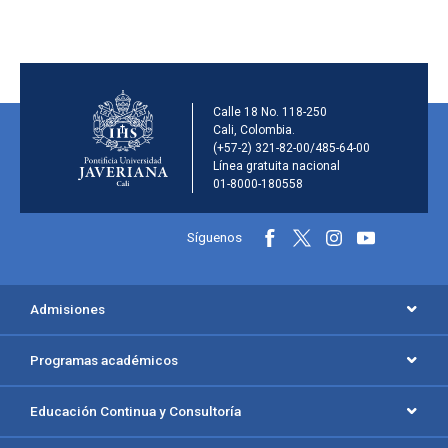
Información de la inst
Calle 18 No. 118-250
Cali, Colombia.
(+57-2) 321-82-00/485-64-00
Línea gratuita nacional
01-8000-180558
Información y redes sociales
Síguenos
Menú principal del footer
Admisiones
Programas académicos
Educación Continua y Consultoría