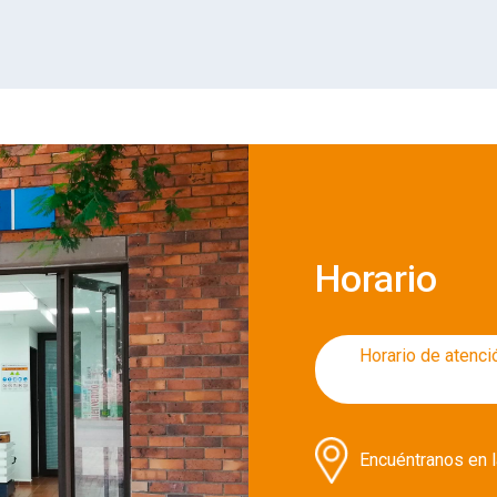
Horario
Horario de atenci
Encuéntranos en l