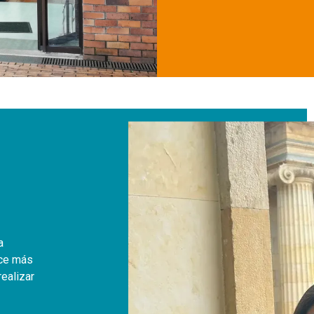
a
ece más
realizar