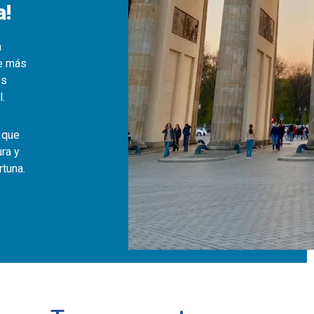
a!
a
ce más
es
l.
 que
ra y
rtuna.