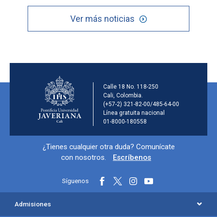
Ver más noticias
Información de la inst
Calle 18 No. 118-250
Cali, Colombia.
(+57-2) 321-82-00/485-64-00
Línea gratuita nacional
01-8000-180558
Información y redes sociales
¿Tienes cualquier otra duda? Comunícate
con nosotros.
Escríbenos
Síguenos
Menú principal del footer
Admisiones