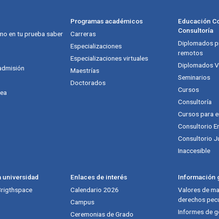
Programas académicos
Educación Co
Consultoría
mo en tu prueba saber
Carreras
Diplomados pr
itución
Especializaciones
remotos
Especializaciones virtuales
Diplomados Vi
admisión
Maestrías
Seminarios
Doctorados
Cursos
nea
Consultoría
Cursos para 
Consultorio E
Consultorio J
Inaccesible
a universidad
Enlaces de interés
Información g
 Brigthspace
Calendario 2026
Valores de mat
derechos pecu
Campus
Informes de g
Ceremonias de Grado