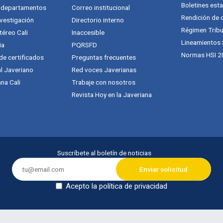
Boletines esta
y departamentos
Correo institucional
Rendición de 
vestigación
Directorio interno
Régimen Tribu
téreo Cali
Inaccesible
Lineamientos
ia
PQRSFD
Normas HSI 2
 de certificados
Preguntas frecuentes
al Javeriano
Red voces Javerianas
na Cali
Trabaje con nosotros
Revista Hoy en la Javeriana
Suscríbete al boletín de noticias
Acepto la política de privacidad
Dejar en blanco