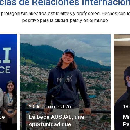
cias de Relaciones Internacio
 protagonizan nuestros estudiantes y profesores. Hechos con l
positivo para la ciudad, país y en el mundo
18 de Junio de 2026
17 
Misión académica desde
“A
Panamá fortalece la
tr