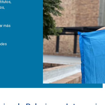
titutos,
os,
gar más
ades