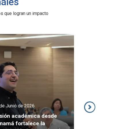
nales
os que logran un impacto
de Junio de 2026
prendí a caminar”: la
10 de Junio de 2026
ansformación de un