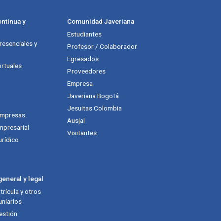
ntinua y
Comunidad Javeriana
Estudiantes
esenciales y
Profesor / Colaborador
Egresados
rtuales
Proveedores
Empresa
Javeriana Bogotá
Jesuitas Colombia
empresas
Ausjal
mpresarial
Visitantes
urídico
eneral y legal
rícula y otros
niarios
estión