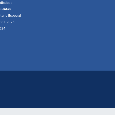
dísticos
cuentas
tario Especial
 SST 2025
024