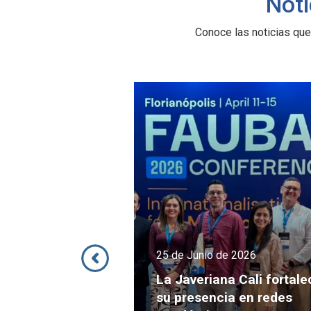
Noti
Conoce las noticias que
e 2026
23 de Junio de 2026
a Cali fortalece
La beca AUSJAL, una
ia en redes
oportunidad que