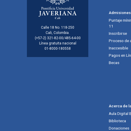
Menú principal del footer
Admisiones
Puntaje míni
11
Información de la inst
Calle 18 No. 118-250
Cali, Colombia.
Inscribirse
(+57-2) 321-82-00/485-64-00
Proceso de 
Línea gratuita nacional
Inaccesible
01-8000-180558
Pagos en Lí
Becas
Acerca de l
Aula Digital
Biblioteca
Donaciones