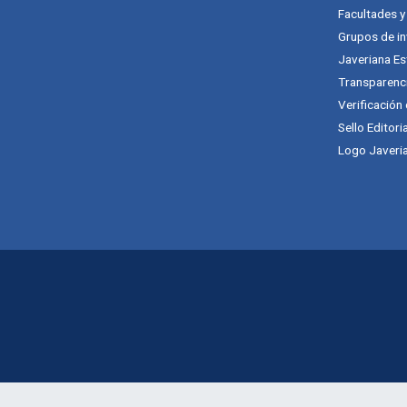
Facultades 
Grupos de in
Javeriana Es
Transparenc
Verificación
Sello Editori
Logo Javeria