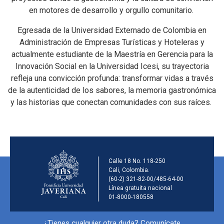
en motores de desarrollo y orgullo comunitario.
Egresada de la Universidad Externado de Colombia en
Administración de Empresas Turísticas y Hoteleras y
actualmente estudiante de la Maestría en Gerencia para la
Innovación Social en la Universidad Icesi, su trayectoria
refleja una convicción profunda: transformar vidas a través
de la autenticidad de los sabores, la memoria gastronómica
y las historias que conectan comunidades con sus raíces.
Información de la ins
Calle 18 No. 118-250
Cali, Colombia.
(60-2) 321-82-00/485-64-00
Línea gratuita nacional
01-8000-180558
Información y redes sociales
¿Tienes cualquier otra duda? Comunícate