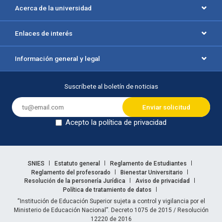
Acerca de la universidad
Enlaces de interés
Información general y legal
Suscríbete al boletín de noticias
Acepto la política de privacidad
Dejar en blanco
Enlaces legales
SNIES
Estatuto general
Reglamento de Estudiantes
Reglamento del profesorado
Bienestar Universitario
Resolución de la personería Jurídica
Aviso de privacidad
Política de tratamiento de datos
Información legal
“Institución de Educación Superior sujeta a control y vigilancia por el
Ministerio de Educación Nacional”. Decreto 1075 de 2015 / Resolución
12220 de 2016