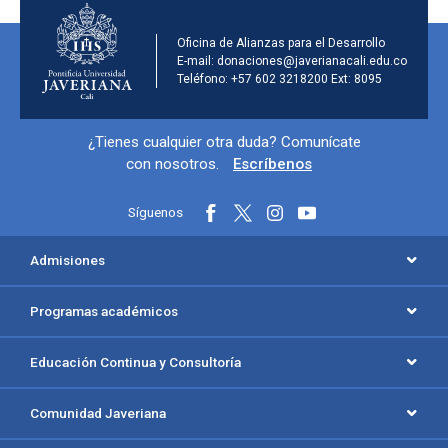
Información de la institu
Oficina de Alianzas para el Desarrollo
E-mail: donaciones@javerianacali.edu.co
Teléfono: +57 602 3218200 Ext: 8095
Información y redes sociales
¿Tienes cualquier otra duda? Comunícate
con nosotros.
Escríbenos
Síguenos
Menú principal del footer
Admisiones
Programas académicos
Educación Continua y Consultoría
Comunidad Javeriana