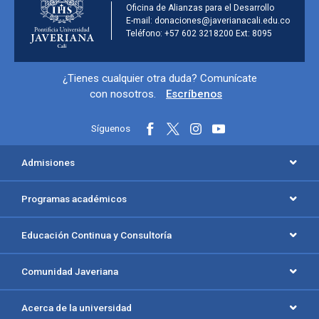
Información de la institu
Oficina de Alianzas para el Desarrollo
E-mail: donaciones@javerianacali.edu.co
Teléfono: +57 602 3218200 Ext: 8095
Información y redes sociales
¿Tienes cualquier otra duda? Comunícate
con nosotros.
Escríbenos
Síguenos
Menú principal del footer
Admisiones
Programas académicos
Educación Continua y Consultoría
Comunidad Javeriana
Acerca de la universidad