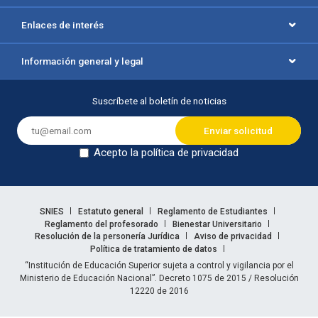
Enlaces de interés
Información general y legal
Suscríbete al boletín de noticias
Acepto la política de privacidad
Dejar en blanco
Enlaces legales
SNIES
Estatuto general
Reglamento de Estudiantes
Reglamento del profesorado
Bienestar Universitario
Resolución de la personería Jurídica
Aviso de privacidad
Política de tratamiento de datos
Información legal
“Institución de Educación Superior sujeta a control y vigilancia por el
Ministerio de Educación Nacional”. Decreto 1075 de 2015 / Resolución
12220 de 2016