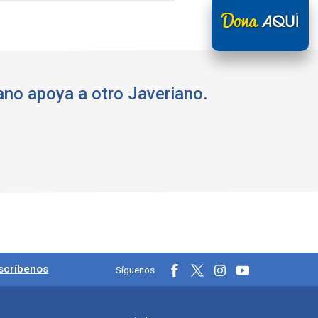
ano apoya a otro Javeriano.
les
scríbenos
Síguenos