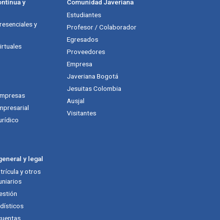
ntinua y
Comunidad Javeriana
Estudiantes
esenciales y
Profesor / Colaborador
Egresados
rtuales
Proveedores
Empresa
Javeriana Bogotá
Jesuitas Colombia
empresas
Ausjal
mpresarial
Visitantes
urídico
eneral y legal
rícula y otros
niarios
estión
dísticos
cuentas