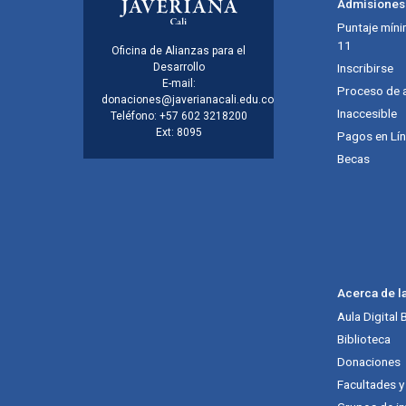
Admisiones
Puntaje míni
11
Información de la inst
Oficina de Alianzas para el
Desarrollo
Inscribirse
E-mail:
Proceso de 
donaciones@javerianacali.edu.co
Inaccesible
Teléfono: +57 602 3218200
Ext: 8095
Pagos en Lí
Becas
Acerca de l
Aula Digital
Biblioteca
Donaciones
Facultades 