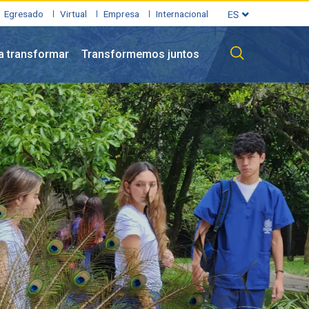
Egresado
Virtual
Empresa
Internacional
a transformar
Transformemos juntos