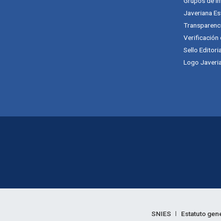
Grupos de in
Javeriana Es
Transparenc
Verificación
Sello Editori
Logo Javeria
Enlaces legales
SNIES
Estatuto gen