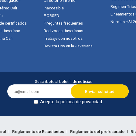
vestigación
Directorio interno
Régimen Tribu
téreo Cali
Inaccesible
Lineamientos
ia
PQRSFD
Normas HSI 2
 de certificados
Preguntas frecuentes
al Javeriano
Red voces Javerianas
na Cali
Trabaje con nosotros
Revista Hoy en la Javeriana
Suscríbete al boletín de noticias
Acepto la política de privacidad
Dejar en blanco
eral
Reglamento de Estudiantes
Reglamento del profesorado
Bi