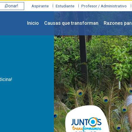
¡Donar!
Aspirante
Estudiante
Profesor / Administrativo
Inicio
Causas que transforman
Razones par
icina!