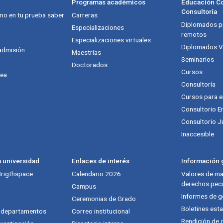
Programas académicos
Educación Co
Consultoría
mo en tu prueba saber
Carreras
Diplomados pr
itución
Especializaciones
remotos
Especializaciones virtuales
Diplomados Vi
admisión
Maestrías
Seminarios
Doctorados
Cursos
nea
Consultoría
Cursos para 
Consultorio E
Consultorio J
Inaccesible
a universidad
Enlaces de interés
Información g
 Brigthspace
Calendario 2026
Valores de mat
derechos pecu
Campus
Informes de g
Ceremonias de Grado
Boletines esta
y departamentos
Correo institucional
Rendición de 