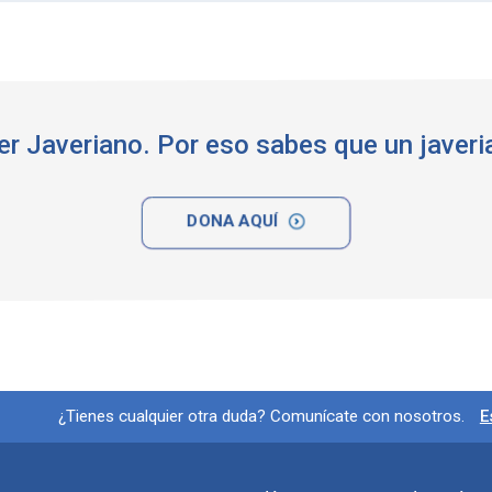
Ser Javeriano. Por eso sabes que un javeri
DONA AQUÍ
Información y redes socia
¿Tienes cualquier otra duda? Comunícate con nosotros.
E