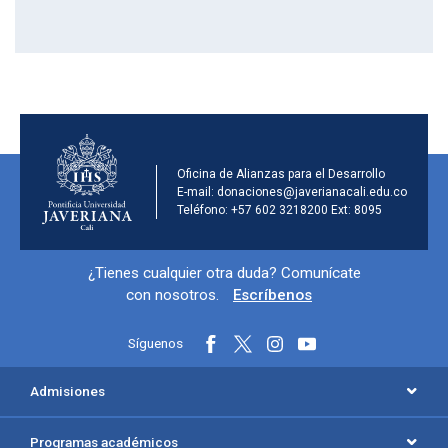
Información de la institu
Oficina de Alianzas para el Desarrollo
E-mail: donaciones@javerianacali.edu.co
Teléfono: +57 602 3218200 Ext: 8095
Información y redes sociales
¿Tienes cualquier otra duda? Comunícate
con nosotros.
Escríbenos
Síguenos
Menú principal del footer
Admisiones
Programas académicos