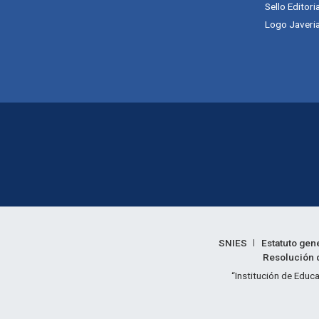
Sello Editori
Logo Javeria
Enlaces legales
SNIES
Estatuto gen
Resolución d
Informac
“Institución de Educa