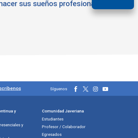
hacer sus sueños profesionales
les
scríbenos
Síguenos
ntinua y
Comunidad Javeriana
Estudiantes
esenciales y
Profesor / Colaborador
Egresados