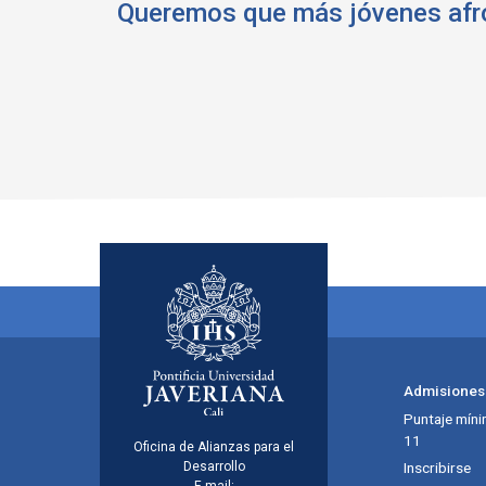
Queremos que más jóvenes afro
Menú principal del footer
Admisiones
Puntaje míni
11
Información de la inst
Oficina de Alianzas para el
Desarrollo
Inscribirse
E-mail: