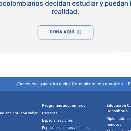
colombianos decidan estudiar y puedan 
realidad.
DONA AQUÍ
Información y redes socia
¿Tienes cualquier otra duda? Comunícate con nosotros.
E
Programas académicos
Educación Co
Consultoría
mo en tu prueba saber
Carreras
Diplomados pr
itución
Especializaciones
remotos
Especializaciones virtuales