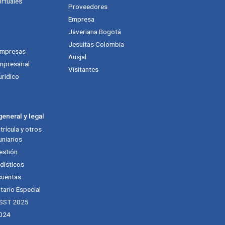
rtuales
Proveedores
Empresa
Javeriana Bogotá
Jesuitas Colombia
empresas
Ausjal
mpresarial
Visitantes
urídico
eneral y legal
rícula y otros
niarios
estión
dísticos
cuentas
tario Especial
 SST 2025
024