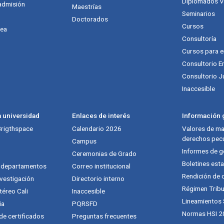
Diplomados Vi
admisión
Maestrías
Seminarios
Doctorados
Cursos
nea
Consultoría
Cursos para 
Consultorio E
Consultorio J
Inaccesible
a universidad
Enlaces de interés
Información g
 Brigthspace
Calendario 2026
Valores de mat
derechos pecu
Campus
Informes de g
Ceremonias de Grado
Boletines esta
y departamentos
Correo institucional
Rendición de 
vestigación
Directorio interno
Régimen Tribu
téreo Cali
Inaccesible
Lineamientos
ia
PQRSFD
Normas HSI 2
 de certificados
Preguntas frecuentes