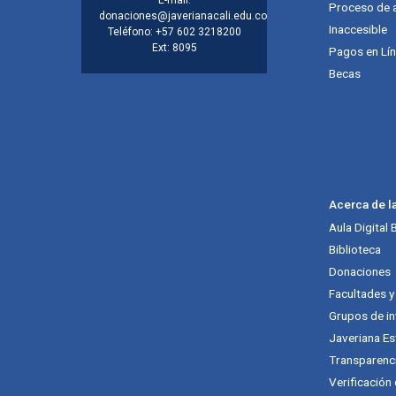
Proceso de 
donaciones@javerianacali.edu.co
Inaccesible
Teléfono: +57 602 3218200
Ext: 8095
Pagos en Lí
Becas
Acerca de l
Aula Digital
Biblioteca
Donaciones
Facultades 
Grupos de in
Javeriana Es
Transparenc
Verificación