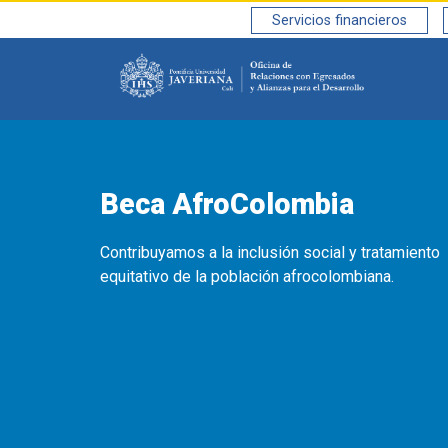
Saltar al contenido principal
Servicios financieros
Beca AfroColombia
Contribuyamos a la inclusión social y tratamiento
equitativo de la población afrocolombiana.