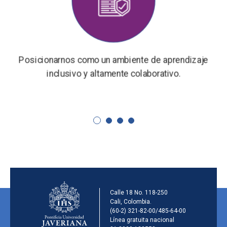
Posicionarnos como un ambiente de aprendizaje
inclusivo y altamente colaborativo.
Información de la ins
Calle 18 No. 118-250
Cali, Colombia.
(60-2) 321-82-00/485-64-00
Línea gratuita nacional