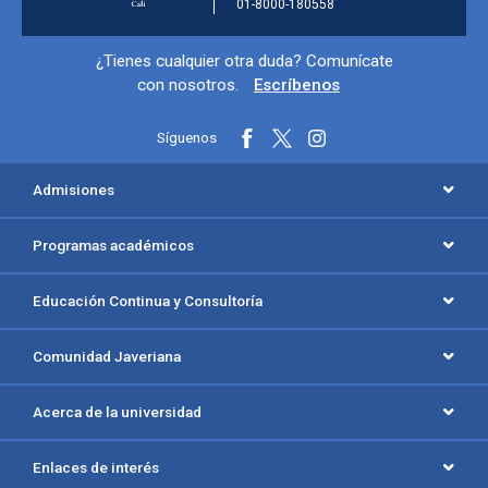
01-8000-180558
Información y redes sociales
¿Tienes cualquier otra duda? Comunícate
con nosotros.
Escríbenos
Síguenos
Menú principal del footer
Admisiones
Programas académicos
Educación Continua y Consultoría
Comunidad Javeriana
Acerca de la universidad
Enlaces de interés