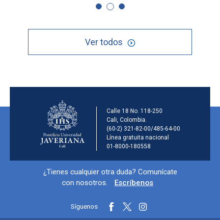
Ver todos
Información de la ins
Calle 18 No. 118-250
Cali, Colombia.
(60-2) 321-82-00/485-64-00
Línea gratuita nacional
01-8000-180558
Información y redes sociales
¿Tienes cualquier otra duda? Comunícate
con nosotros.
Escríbenos
Síguenos