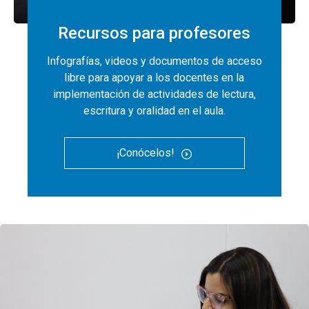
Recursos para profesores
Infografías, videos y documentos de acceso
libre para apoyar a los docentes en la
implementación de actividades de lectura,
escritura y oralidad en el aula.
¡Conócelos!