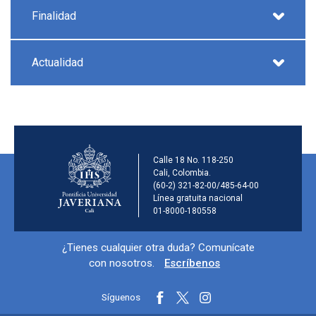
Finalidad
Actualidad
Información de la ins
Calle 18 No. 118-250
Cali, Colombia.
(60-2) 321-82-00/485-64-00
Línea gratuita nacional
01-8000-180558
Información y redes sociales
¿Tienes cualquier otra duda? Comunícate
con nosotros.
Escríbenos
Síguenos