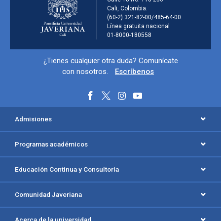
Información de la ins
Cali, Colombia.
(60-2) 321-82-00/485-64-00
Línea gratuita nacional
01-8000-180558
Información y redes sociales
¿Tienes cualquier otra duda? Comunícate
con nosotros.
Escríbenos
Menú principal del footer
Admisiones
Programas académicos
Educación Continua y Consultoría
Comunidad Javeriana
Acerca de la universidad