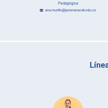
Pedagógica
ana.murillo@javerianacali.edu.co
Líne