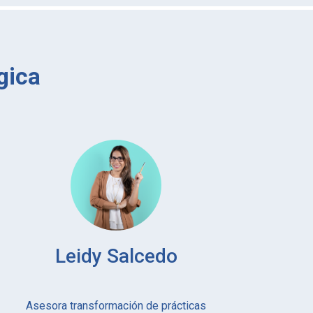
gica
Leidy Salcedo
Asesora transformación de prácticas
As