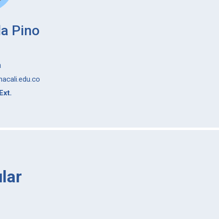
a Pino
a
nacali.edu.co
Ext.
lar