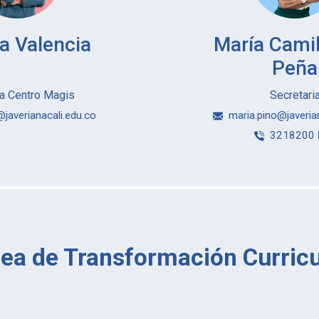
a Valencia
María Camil
Peña
ra Centro Magis
Secretari
@javerianacali.edu.co
maria.pino@javeria
3218200
nea de Transformación Curricu