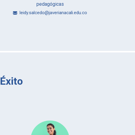
pedagógicas
leidy.salcedo@javerianacali.edu.co
Éxito