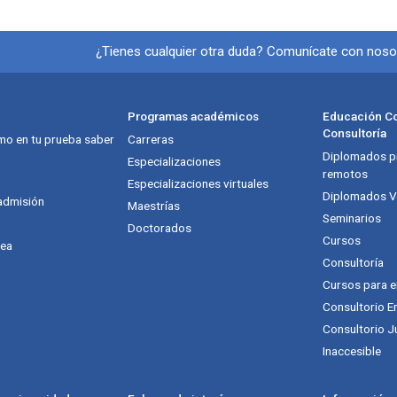
Información y redes so
¿Tienes cualquier otra duda? Comunícate con noso
Programas académicos
Educación Co
Consultoría
mo en tu prueba saber
Carreras
Diplomados pr
itución
Especializaciones
remotos
Especializaciones virtuales
Diplomados Vi
admisión
Maestrías
Seminarios
Doctorados
Cursos
nea
Consultoría
Cursos para 
Consultorio E
Consultorio J
Inaccesible