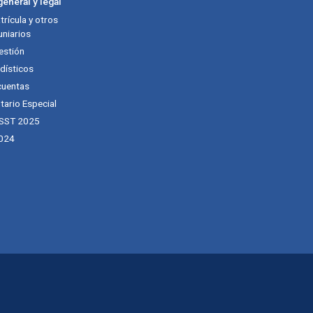
eneral y legal
rícula y otros
niarios
estión
dísticos
cuentas
tario Especial
 SST 2025
024