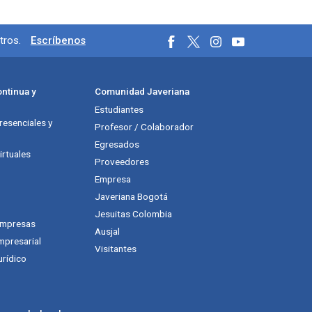
ciales
tros.
Escríbenos
ntinua y
Comunidad Javeriana
Estudiantes
esenciales y
Profesor / Colaborador
Egresados
rtuales
Proveedores
Empresa
Javeriana Bogotá
Jesuitas Colombia
empresas
Ausjal
mpresarial
Visitantes
urídico