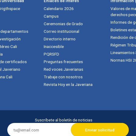
a universidad
Enlaces de interés
Información g
 Brigthspace
Calendario 2026
Valores de mat
derechos pecu
Campus
Informes de g
Ceremonias de Grado
Boletines esta
y departamentos
Correo institucional
Rendición de 
vestigación
Directorio interno
Régimen Tribu
téreo Cali
Inaccesible
Lineamientos
ia
PQRSFD
Normas HSI 2
 de certificados
Preguntas frecuentes
al Javeriano
Red voces Javerianas
na Cali
Trabaje con nosotros
Revista Hoy en la Javeriana
Suscríbete al boletín de noticias