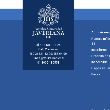
Menú principal del footer
Admisiones
Puntaje míni
11
Información de la inst
Calle 18 No. 118-250
Cali, Colombia.
Inscribirse
(60-2) 321-82-00/485-64-00
Proceso de 
Línea gratuita nacional
Inaccesible
01-8000-180558
Pagos en Lí
Becas