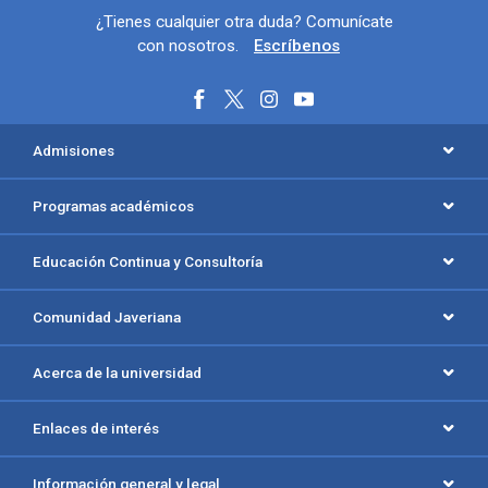
Información y redes sociales
¿Tienes cualquier otra duda? Comunícate
con nosotros.
Escríbenos
Menú principal del footer
Admisiones
Programas académicos
Educación Continua y Consultoría
Comunidad Javeriana
Acerca de la universidad
Enlaces de interés
Información general y legal