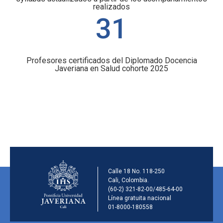
realizados
31
Profesores certificados del Diplomado Docencia
Javeriana en Salud cohorte 2025
Información de la ins
Calle 18 No. 118-250
Cali, Colombia.
(60-2) 321-82-00/485-64-00
Línea gratuita nacional
01-8000-180558