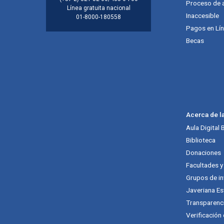
Proceso de 
Línea gratuita nacional
Inaccesible
01-8000-180558
Pagos en Lí
Becas
Acerca de l
Aula Digital
Biblioteca
Donaciones
Facultades 
Grupos de in
Javeriana Es
Transparenc
Verificación