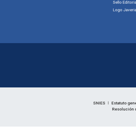
Sello Editori
Logo Javeria
Enlaces legales
SNIES
Estatuto gen
Resolución d
Informac