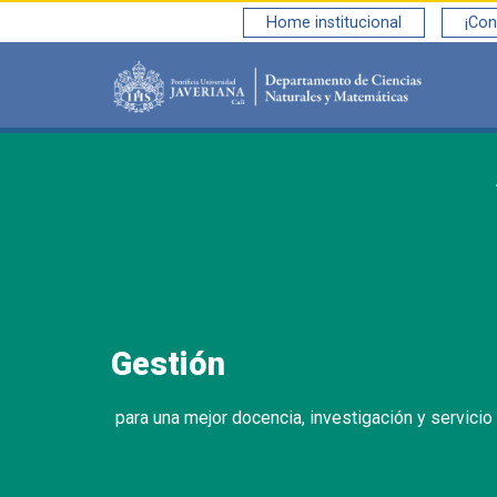
Home institucional
¡Con
Saltar al contenido principal
Gestión
para una mejor docencia, investigación y servicio