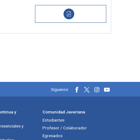
Información y redes soci
Síguenos
ntinua y
Comunidad Javeriana
Estudiantes
esenciales y
Profesor / Colaborador
Egresados
rtuales