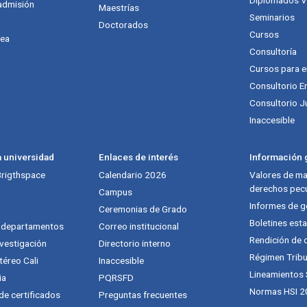
admisión
Maestrías
Seminarios
Doctorados
Cursos
nea
Consultoría
Cursos para 
Consultorio E
Consultorio J
Inaccesible
a universidad
Enlaces de interés
Información g
 Brigthspace
Calendario 2026
Valores de mat
derechos pecu
Campus
Informes de g
Ceremonias de Grado
Boletines esta
y departamentos
Correo institucional
Rendición de 
vestigación
Directorio interno
Régimen Tribu
téreo Cali
Inaccesible
Lineamientos
ia
PQRSFD
Normas HSI 2
 de certificados
Preguntas frecuentes