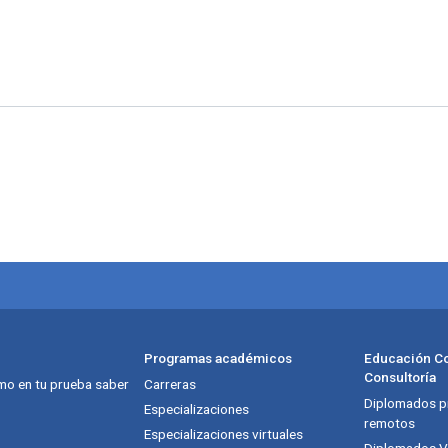
Programas académicos
Educación Co
Consultoría
mo en tu prueba saber
Carreras
Diplomados pr
itución
Especializaciones
remotos
Especializaciones virtuales
Diplomados Vi