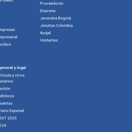
Proveedores
Empresa
Javeriana Bogotá
Jesuitas Colombia
empresas
Ausjal
mpresarial
Visitantes
urídico
eneral y legal
rícula y otros
niarios
estión
dísticos
cuentas
tario Especial
 SST 2025
024