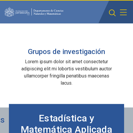
Saltar al contenido principal
Grupos de investigación
Lorem ipsum dolor sit amet consectetur
adipiscing elit mi lobortis vestibulum auctor
ullamcorper fringilla penatibus maecenas
lacus.
Estadística y
es
Matemática Aplicada