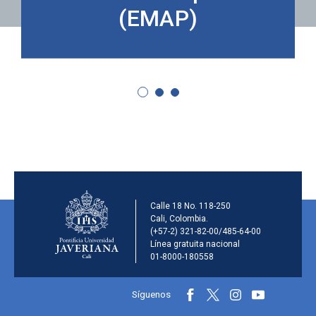
(EMAP)
Información de la inst
Calle 18 No. 118-250
Cali, Colombia.
(+57-2) 321-82-00/485-64-00
Línea gratuita nacional
01-8000-180558
Información y redes sociales
Síguenos