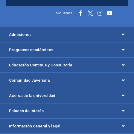
Información y redes sociales
Síguenos
Menú principal del footer
Admisiones
Programas académicos
Educación Continua y Consultoría
Comunidad Javeriana
Acerca de la universidad
Enlaces de interés
Información general y legal