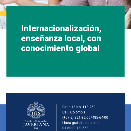
Internacionalización,
enseñanza local, con
conocimiento global
Información de la inst
Calle 18 No. 118-250
Cali, Colombia.
(+57-2) 321-82-00/485-64-00
Línea gratuita nacional
01-8000-180558