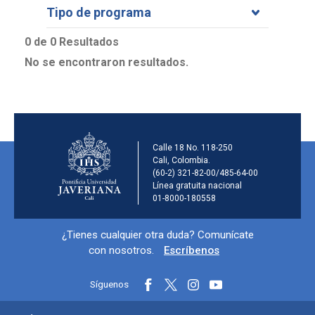
Tipo de programa
0 de 0 Resultados
No se encontraron resultados.
Información de la ins
Calle 18 No. 118-250
Cali, Colombia.
(60-2) 321-82-00/485-64-00
Línea gratuita nacional
01-8000-180558
Información y redes sociales
¿Tienes cualquier otra duda? Comunícate
con nosotros.
Escríbenos
Síguenos
Menú principal del footer