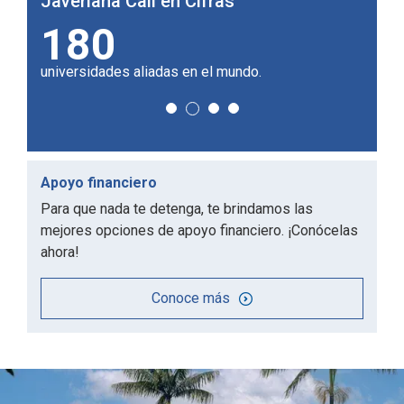
Javeriana Cali en Cifras
Coll
24,4 m2
2
de campus por estudiante.
de cam
Apoyo financiero
Para que nada te detenga, te brindamos las
mejores opciones de apoyo financiero. ¡Conócelas
ahora!
Conoce más