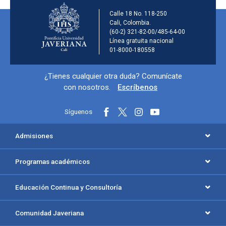
Información de la ins
Calle 18 No. 118-250
Cali, Colombia.
(60-2) 321-82-00/485-64-00
Línea gratuita nacional
01-8000-180558
Información y redes sociales
¿Tienes cualquier otra duda? Comunícate
con nosotros.
Escríbenos
Síguenos
Menú principal del footer
Admisiones
Programas académicos
Educación Continua y Consultoría
Comunidad Javeriana