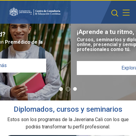
Saltar al contenido principal
¡Aprende a tu ritmo, transforma tu futuro!
Cursos, seminarios y diplomados en modalidad
online, presencial y semipresencial diseñados para
profesionales como tú.
Explora
Diplomados, cursos y seminarios
Estos son los programas de la Javeriana Cali con los que
podrás transformar tu perfil profesional.