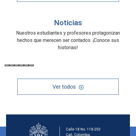
Noticias
Nuestros estudiantes y profesores protagonizan
hechos que merecen ser contados. ¡Conoce sus
historias!
Ver todos
Información de la ins
Calle 18 No. 118-250
Cali, Colombia.