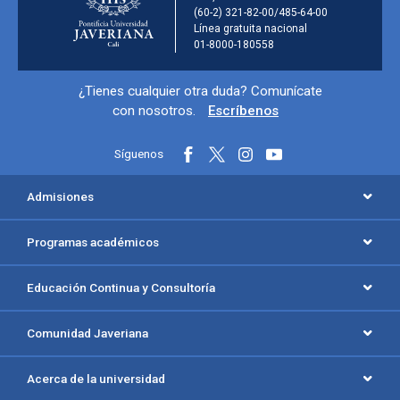
(60-2) 321-82-00/485-64-00
Línea gratuita nacional
01-8000-180558
Información y redes sociales
¿Tienes cualquier otra duda? Comunícate
con nosotros.
Escríbenos
Síguenos
Menú principal del footer
Admisiones
Programas académicos
Educación Continua y Consultoría
Comunidad Javeriana
Acerca de la universidad