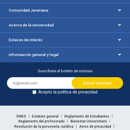
Comunidad Javeriana
Acerca de la universidad
Enlaces de interés
Información general y legal
Suscríbete al boletín de noticias
Acepto la política de privacidad
Dejar en blanco
Enlaces legales
SNIES
Estatuto general
Reglamento de Estudiantes
Reglamento del profesorado
Bienestar Universitario
Resolución de la personería Jurídica
Aviso de privacidad