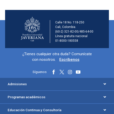
Información de la ins
Calle 18 No. 118-250
Cali, Colombia.
(60-2) 321-82-00/485-64-00
Línea gratuita nacional
01-8000-180558
Información y redes sociales
¿Tienes cualquier otra duda? Comunícate
con nosotros.
Escríbenos
Síguenos
Menú principal del footer
Admisiones
Programas académicos
Educación Continua y Consultoría