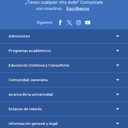
Información y redes sociales
¿Tienes cualquier otra duda? Comunícate
con nosotros.
Escríbenos
Síguenos
Menú principal del footer
Admisiones
Programas académicos
Educación Continua y Consultoría
Comunidad Javeriana
Acerca de la universidad
Enlaces de interés
Información general y legal