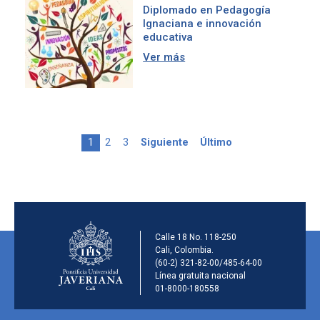
Diplomado en Pedagogía
Ignaciana e innovación
educativa
Ver más
Página actual
Page
Page
Siguiente página
Última página
1
2
3
Siguiente
Último
Información de la ins
Calle 18 No. 118-250
Cali, Colombia.
(60-2) 321-82-00/485-64-00
Línea gratuita nacional
01-8000-180558