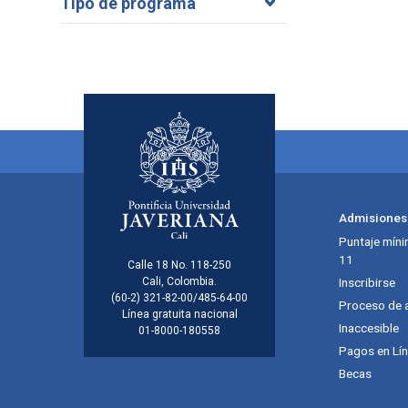
Tipo de programa
Menú principal del footer
Admisiones
Puntaje míni
11
Información de la inst
Calle 18 No. 118-250
Cali, Colombia.
Inscribirse
(60-2) 321-82-00/485-64-00
Proceso de 
Línea gratuita nacional
Inaccesible
01-8000-180558
Pagos en Lí
Becas