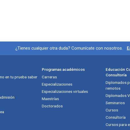
Información y redes socia
¿Tienes cualquier otra duda? Comunícate con nosotros.
E
Programas académicos
Educación Co
Consultoría
mo en tu prueba saber
Carreras
Diplomados pr
itución
Especializaciones
remotos
Especializaciones virtuales
Diplomados Vi
admisión
Maestrías
Seminarios
Doctorados
Cursos
nea
Consultoría
Cursos para 