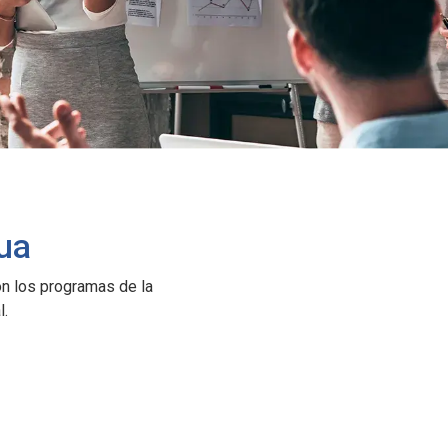
ua
on los programas de la
l.