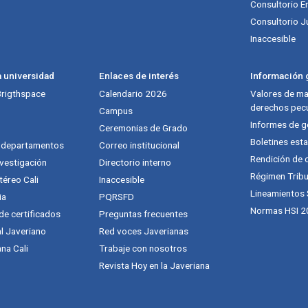
Consultorio E
Consultorio J
Inaccesible
a universidad
Enlaces de interés
Información g
 Brigthspace
Calendario 2026
Valores de mat
derechos pecu
Campus
Informes de g
Ceremonias de Grado
Boletines esta
y departamentos
Correo institucional
Rendición de 
vestigación
Directorio interno
Régimen Tribu
téreo Cali
Inaccesible
Lineamientos
ia
PQRSFD
Normas HSI 2
 de certificados
Preguntas frecuentes
al Javeriano
Red voces Javerianas
na Cali
Trabaje con nosotros
Revista Hoy en la Javeriana