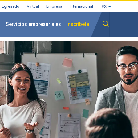
Egresado
Virtual
Empresa
Internacional
l
Servicios empresariales
Inscríbete