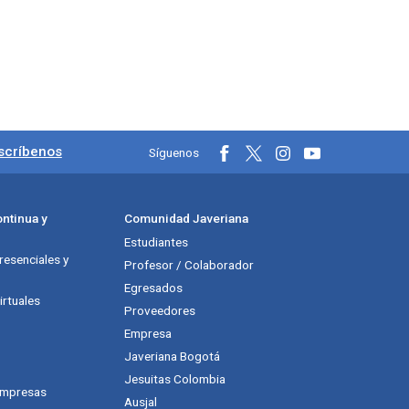
les
scríbenos
Síguenos
ntinua y
Comunidad Javeriana
Estudiantes
esenciales y
Profesor / Colaborador
Egresados
rtuales
Proveedores
Empresa
Javeriana Bogotá
Jesuitas Colombia
empresas
Ausjal