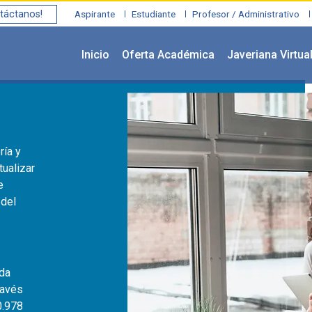
táctanos!
Aspirante
Estudiante
Profesor / Administrativo
Inicio
Oferta Académica
Javeriana Virtua
ría y
tualizar
e
 del
ada
ravés
0.978