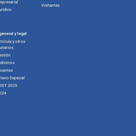
mpresarial
Visitantes
urídico
eneral y legal
rícula y otros
niarios
estión
dísticos
cuentas
tario Especial
 SST 2025
024