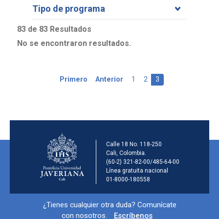
Tipo de programa
83 de 83 Resultados
No se encontraron resultados.
Primera página
Página anterior
Page
Page
Página actual
Primero
Anterior
1
2
3
Información de la ins
Calle 18 No. 118-250
Cali, Colombia.
(60-2) 321-82-00/485-64-00
Línea gratuita nacional
01-8000-180558
Información y redes sociales
¿Tienes cualquier otra duda? Comunícate
con nosotros.
Escríbenos