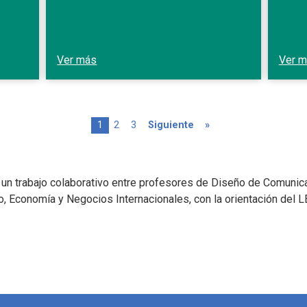
Ver más
Ver 
Página actual
Page
Page
Siguiente página
Última página
1
2
3
Siguiente
»
e un trabajo colaborativo entre profesores de Diseño de Comunic
o, Economía y Negocios Internacionales, con la orientación del L