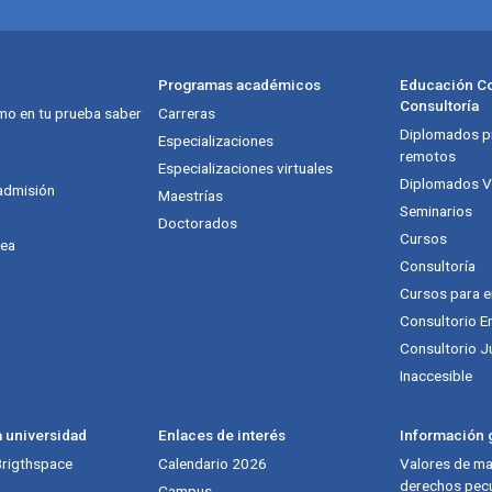
Programas académicos
Educación Co
Consultoría
mo en tu prueba saber
Carreras
Diplomados pr
itución
Especializaciones
remotos
Especializaciones virtuales
Diplomados Vi
admisión
Maestrías
Seminarios
Doctorados
Cursos
nea
Consultoría
Cursos para 
Consultorio E
Consultorio J
Inaccesible
a universidad
Enlaces de interés
Información g
 Brigthspace
Calendario 2026
Valores de mat
derechos pecu
Campus