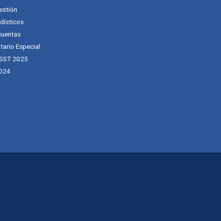
estión
dísticos
cuentas
tario Especial
 SST 2025
024