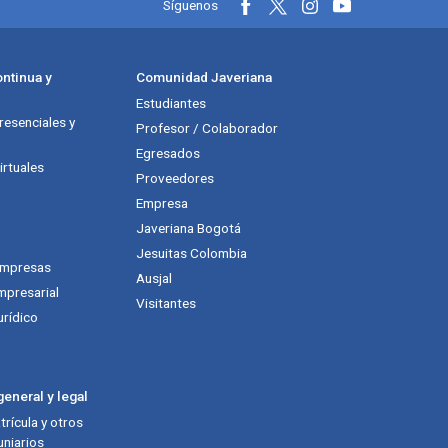
Información y redes soci
Síguenos
ntinua y
Comunidad Javeriana
Estudiantes
esenciales y
Profesor / Colaborador
Egresados
rtuales
Proveedores
Empresa
Javeriana Bogotá
Jesuitas Colombia
empresas
Ausjal
mpresarial
Visitantes
urídico
eneral y legal
rícula y otros
niarios