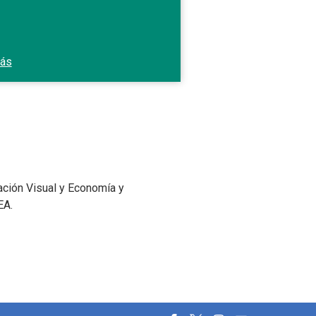
más
ación Visual y Economía y
EA.