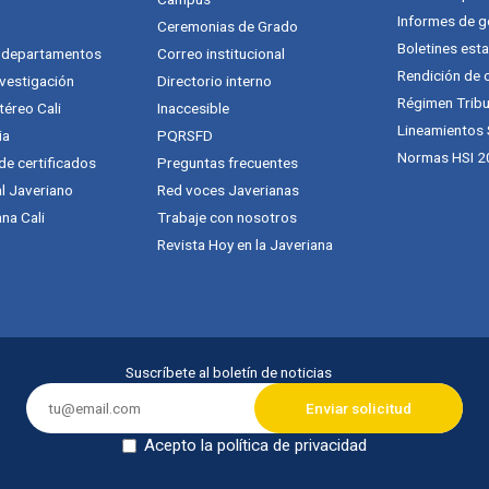
Informes de g
Ceremonias de Grado
Boletines esta
y departamentos
Correo institucional
Rendición de 
vestigación
Directorio interno
Régimen Tribu
téreo Cali
Inaccesible
Lineamientos
ia
PQRSFD
Normas HSI 2
 de certificados
Preguntas frecuentes
al Javeriano
Red voces Javerianas
na Cali
Trabaje con nosotros
Revista Hoy en la Javeriana
Suscríbete al boletín de noticias
Acepto la política de privacidad
Dejar en blanco