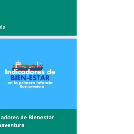
más
cadores de Bienestar
aventura