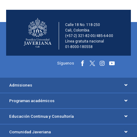
Información de la inst
Calle 18 No. 118-250
Cali, Colombia.
(+57-2) 321-82-00/485-64-00
Línea gratuita nacional
01-8000-180558
Información y redes sociales
Síguenos
Menú principal del footer
Admisiones
Programas académicos
Educación Continua y Consultoría
Comunidad Javeriana