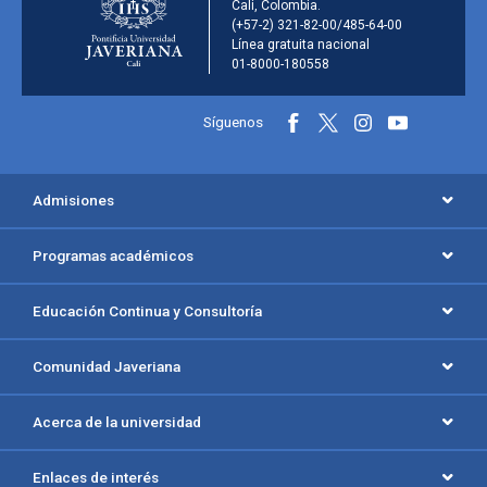
Cali, Colombia.
(+57-2) 321-82-00/485-64-00
Línea gratuita nacional
01-8000-180558
Información y redes sociales
Síguenos
Menú principal del footer
Admisiones
Programas académicos
Educación Continua y Consultoría
Comunidad Javeriana
Acerca de la universidad
Enlaces de interés