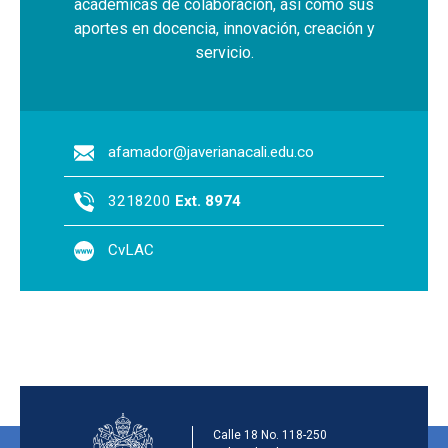
académicas de colaboración, así como sus
aportes en docencia, innovación, creación y
servicio.
afamador@javerianacali.edu.co
3218200
Ext. 8974
CvLAC
Información de la inst
Calle 18 No. 118-250