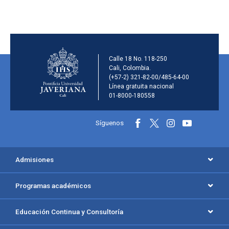
Información de la inst
Calle 18 No. 118-250
Cali, Colombia.
(+57-2) 321-82-00/485-64-00
Línea gratuita nacional
01-8000-180558
Información y redes sociales
Síguenos
Menú principal del footer
Admisiones
Programas académicos
Educación Continua y Consultoría