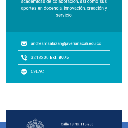
académicas de colaboración, así como sus
aportes en docencia, innovación, creación y
servicio.
andresmsalazar@javerianacali.edu.co
3218200
Ext. 8075
CvLAC
Información de la inst
Calle 18 No. 118-250