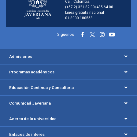
Cali, Colombia.
(+57-2) 321-82-00/485-64-00
Línea gratuita nacional
01-8000-180558
Información y redes sociales
Síguenos
Menú principal del footer
Admisiones
Programas académicos
Educación Continua y Consultoría
Comunidad Javeriana
Acerca de la universidad
Enlaces de interés