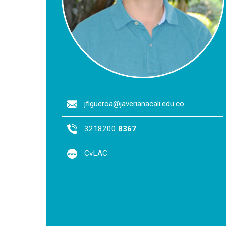
jfigueroa@javerianacali.edu.co
3218200
8367
CvLAC