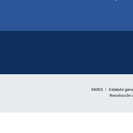
Enlaces legales
SNIES
Estatuto gen
Resolución d
Informac