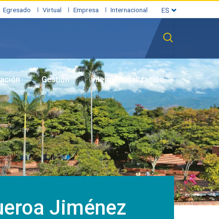
Egresado
Virtual
Empresa
Internacional
gación
Gestión
Internacionalización
ueroa Jiménez