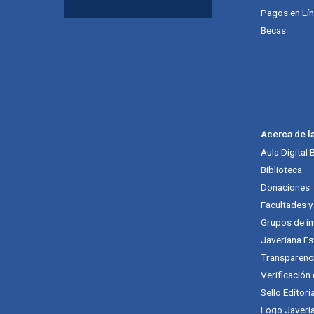
Pagos en Lí
Becas
Acerca de l
Aula Digital
Biblioteca
Donaciones
Facultades 
Grupos de in
Javeriana Es
Transparenc
Verificación
Sello Editori
Logo Javeria