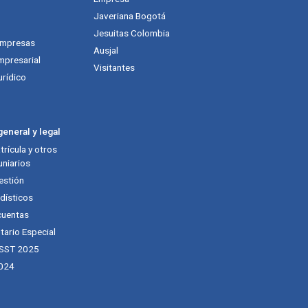
Javeriana Bogotá
Jesuitas Colombia
empresas
Ausjal
mpresarial
Visitantes
urídico
eneral y legal
rícula y otros
niarios
estión
dísticos
cuentas
tario Especial
 SST 2025
024