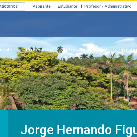
táctanos!
Aspirante
Estudiante
Profesor / Administrativo
amento
Profesores
Oferta académica
Investi
Jorge Hernando Fig