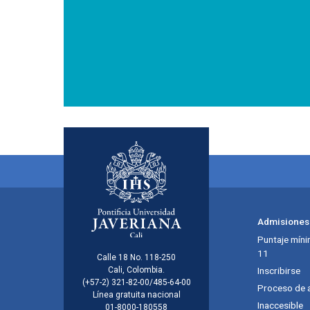
Menú principal del footer
Admisiones
Puntaje míni
11
Información de la inst
Calle 18 No. 118-250
Cali, Colombia.
Inscribirse
(+57-2) 321-82-00/485-64-00
Proceso de 
Línea gratuita nacional
Inaccesible
01-8000-180558