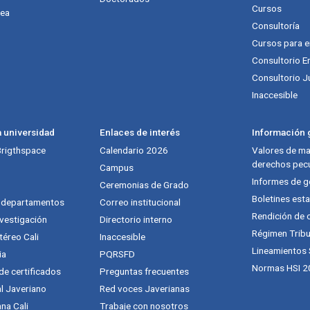
Cursos
nea
Consultoría
Cursos para 
Consultorio E
Consultorio J
Inaccesible
a universidad
Enlaces de interés
Información g
 Brigthspace
Calendario 2026
Valores de mat
derechos pecu
Campus
Informes de g
Ceremonias de Grado
Boletines esta
y departamentos
Correo institucional
Rendición de 
vestigación
Directorio interno
Régimen Tribu
téreo Cali
Inaccesible
Lineamientos
ia
PQRSFD
Normas HSI 2
 de certificados
Preguntas frecuentes
al Javeriano
Red voces Javerianas
na Cali
Trabaje con nosotros