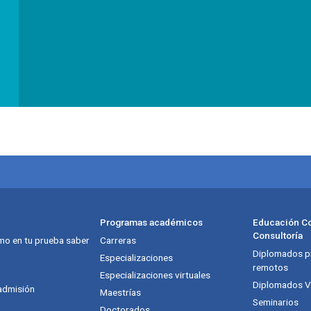
Programas académicos
Educación Co
Consultoría
mo en tu prueba saber
Carreras
Diplomados pr
itución
Especializaciones
remotos
Especializaciones virtuales
Diplomados Vi
admisión
Maestrías
Seminarios
Doctorados