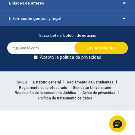
Enlaces de interés
Información general y legal
Suscríbete al boletín de noticias
Acepto la política de privacidad
Dejar en blanco
Enlaces legales
SNIES
Estatuto general
Reglamento de Estudiantes
Reglamento del profesorado
Bienestar Universitario
Resolución de la personería Jurídica
Aviso de privacidad
Política de tratamiento de datos
Información legal