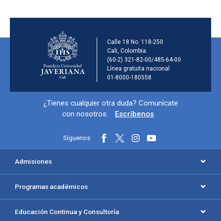
Información de la ins
Calle 18 No. 118-250
Cali, Colombia.
(60-2) 321-82-00/485-64-00
Línea gratuita nacional
01-8000-180558
Información y redes sociales
¿Tienes cualquier otra duda? Comunícate
con nosotros.
Escríbenos
Síguenos
Menú principal del footer
Admisiones
Programas académicos
Educación Continua y Consultoría