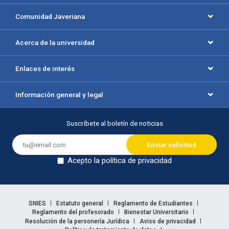
Comunidad Javeriana
Acerca de la universidad
Enlaces de interés
Información general y legal
Suscríbete al boletín de noticias
Acepto la política de privacidad
Dejar en blanco
Enlaces legales
SNIES
Estatuto general
Reglamento de Estudiantes
Reglamento del profesorado
Bienestar Universitario
Resolución de la personería Jurídica
Aviso de privacidad