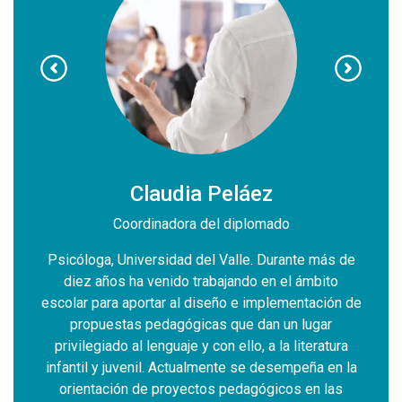
Claudia Peláez
ogía de
Coordinadora del diplomado
Doctor
tura de
la Uni
Psicóloga, Universidad del Valle. Durante más de
 y
P
diez años ha venido trabajando en el ámbito
riana
Psic
escolar para aportar al diseño e implementación de
e
propuestas pedagógicas que dan un lugar
ificia
Human
privilegiado al lenguaje y con ello, a la literatura
ido
Un
infantil y juvenil. Actualmente se desempeña en la
ectora
Direc
orientación de proyectos pedagógicos en las
idad
del