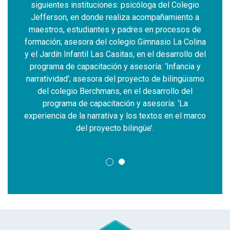
siguientes instituciones: psicóloga del Colegio
ación
Jave
Jefferson, en donde realiza acompañamiento a
ACUS)
Bien
maestros, estudiantes y padres en procesos de
li.
de
formación; asesora del colegio Gimnasio La Colina
ogía
Inv
y el Jardín Infantil Las Casitas, en el desarrollo del
iva,
pol
programa de capacitación y asesoría: ‘Infancia y
ación y
justic
narratividad’; asesora del proyecto de bilingüismo
del colegio Berchmans, en el desarrollo del
programa de capacitación y asesoría: ‘La
experiencia de la narrativa y los textos en el marco
del proyecto bilingüe’.